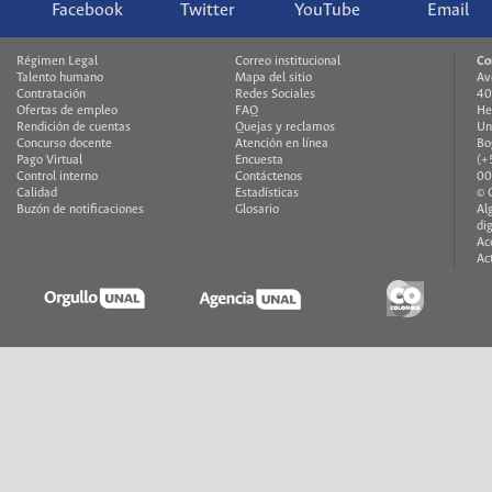
Facebook
Twitter
YouTube
Email
Régimen Legal
Correo institucional
Co
Talento humano
Mapa del sitio
Av
Contratación
Redes Sociales
40
Ofertas de empleo
FAQ
He
Rendición de cuentas
Quejas y reclamos
Un
Concurso docente
Atención en línea
Bo
Pago Virtual
Encuesta
(+
Control interno
Contáctenos
00
Calidad
Estadísticas
© 
Buzón de notificaciones
Glosario
Al
di
Ac
Ac