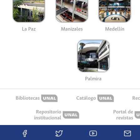
La Paz
Manizales
Medellín
Palmira
Bibliotecas
Catálogo
Rec
Repositorio
Portal de
institucional
revistas