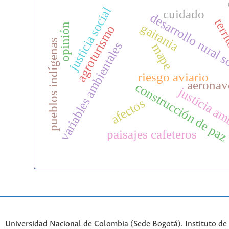
c
justicia social
cuidado
desarrollo rural 
terr
gaitania
opinión
agroturismo
pueblos indígenas
variables ambientales
mape
riesgo aviario
aeronav
construcción de pa
justicia am
afectos
paisajes cafeteros
Universidad Nacional de Colombia (Sede Bogotá). Instituto de