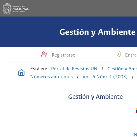
Gestión y Ambiente
Registrarse
Entra
Está en:
Portal de Revistas UN
/
Gestión y Am
Números anteriores
/
Vol. 6 Núm. 1 (2003)
/
Gestión y Ambiente
N