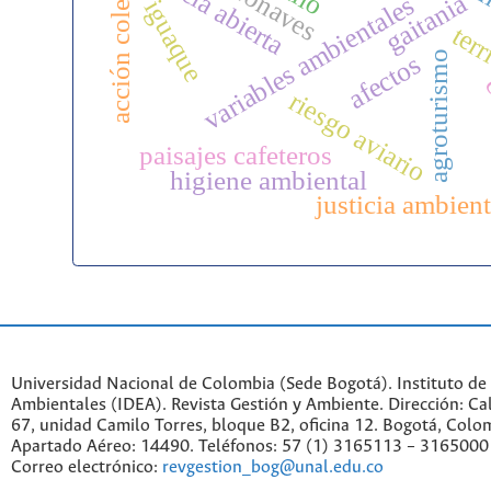
acción colectiva
ciencia abierta
aeronaves
gaitania
variables ambientales
iguaque
terr
agroturismo
afectos
c
riesgo aviario
paisajes cafeteros
higiene ambiental
justicia ambient
Universidad Nacional de Colombia (Sede Bogotá). Instituto de
Ambientales (IDEA). Revista Gestión y Ambiente. Dirección: C
67, unidad Camilo Torres, bloque B2, oficina 12. Bogotá, Colo
Apartado Aéreo: 14490. Teléfonos: 57 (1) 3165113 – 3165000
Correo electrónico:
revgestion_bog@unal.edu.co