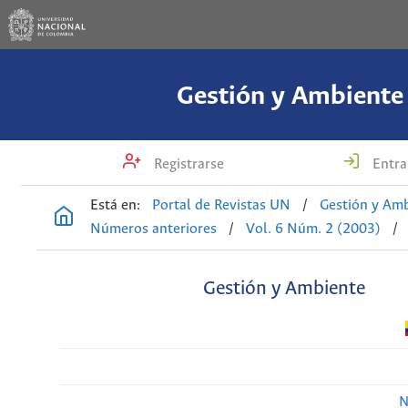
Gestión y Ambiente
Registrarse
Entra
Está en:
Portal de Revistas UN
/
Gestión y Am
Números anteriores
/
Vol. 6 Núm. 2 (2003)
/
Gestión y Ambiente
N