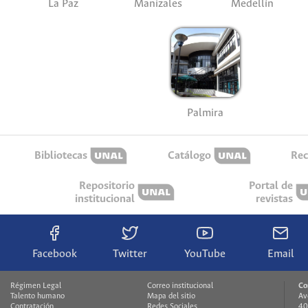
La Paz
Manizales
Medellín
Palmira
Bibliotecas
Catálogo
Rec
Repositorio
Portal de
institucional
revistas
Facebook
Twitter
YouTube
Email
Régimen Legal
Correo institucional
Co
Talento humano
Mapa del sitio
Av
Contratación
Redes Sociales
40