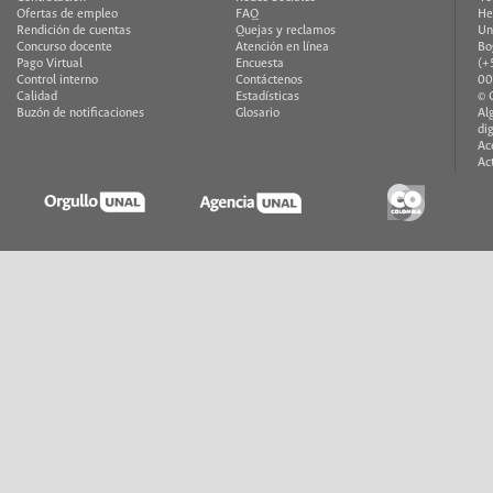
Ofertas de empleo
FAQ
He
Rendición de cuentas
Quejas y reclamos
Un
Concurso docente
Atención en línea
Bo
Pago Virtual
Encuesta
(+
Control interno
Contáctenos
00
Calidad
Estadísticas
© 
Buzón de notificaciones
Glosario
Al
di
Ac
Ac