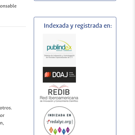
ponsable
Indexada y registrada en:
otros.
por
n,