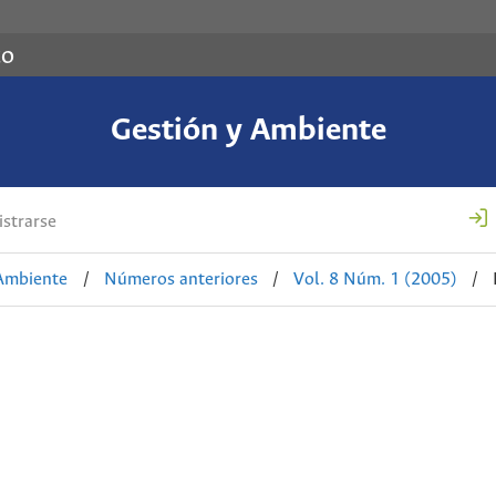
co
Gestión y Ambiente
strarse
 Ambiente
/
Números anteriores
/
Vol. 8 Núm. 1 (2005)
/