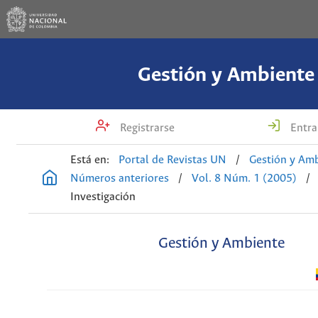
Gestión y Ambiente
Registrarse
Entra
Está en:
Portal de Revistas UN
/
Gestión y Am
Números anteriores
/
Vol. 8 Núm. 1 (2005)
/
Investigación
Gestión y Ambiente