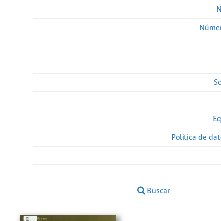
N
Númer
So
Eq
Política de da
Buscar