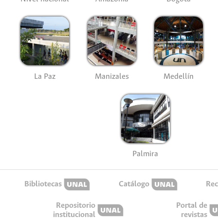
La Paz
Manizales
Medellín
Palmira
Bibliotecas
Catálogo
Rec
Repositorio
Portal de
institucional
revistas