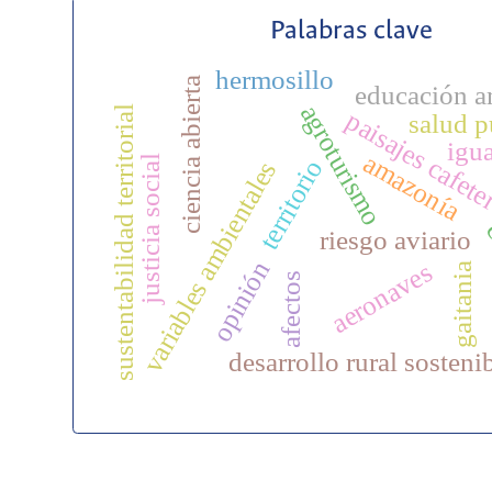
Palabras clave
hermosillo
ciencia abierta
educación a
agroturismo
sustentabilidad territorial
paisajes cafet
salud p
igu
amazonía
justicia social
territorio
variables ambientales
c
riesgo aviario
opinión
aeronaves
gaitania
afectos
desarrollo rural sosteni