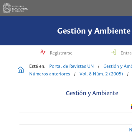
Gestión y Ambiente
Registrarse
Entra
Está en:
Portal de Revistas UN
/
Gestión y Am
Números anteriores
/
Vol. 8 Núm. 2 (2005)
/
Gestión y Ambiente
N