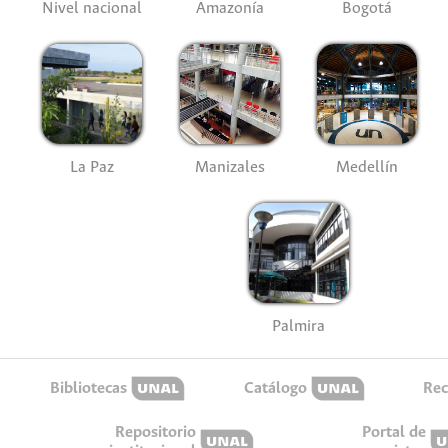
Nivel nacional
Amazonía
Bogotá
La Paz
Manizales
Medellín
Palmira
Bibliotecas
Catálogo
Rec
Repositorio
Portal de