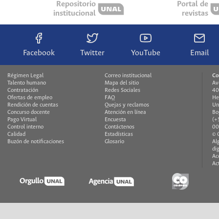
Repositorio
Portal de
institucional
revistas
Facebook
Twitter
YouTube
Email
Régimen Legal
Correo institucional
Co
Talento humano
Mapa del sitio
Av
Contratación
Redes Sociales
40
Ofertas de empleo
FAQ
He
Rendición de cuentas
Quejas y reclamos
Un
Concurso docente
Atención en línea
Bo
Pago Virtual
Encuesta
(+
Control interno
Contáctenos
00
Calidad
Estadísticas
© 
Buzón de notificaciones
Glosario
Al
di
Ac
Ac