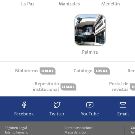
La Paz
Manizales
Medellín
Palmira
Bibliotecas
Catálogo
Rec
Repositorio
Portal de
institucional
revistas
Facebook
Twitter
YouTube
Email
Régimen Legal
Correo institucional
Co
Talento humano
Mapa del sitio
Av