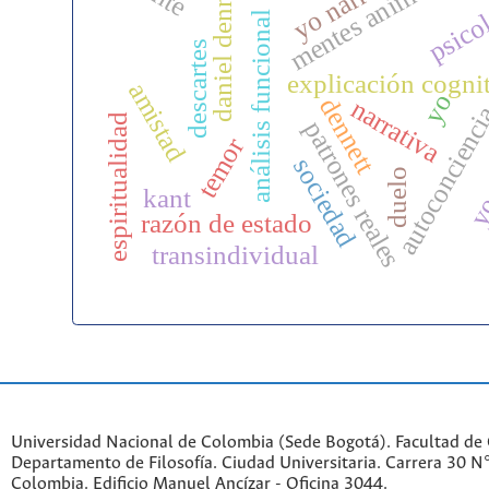
mentes animales
daniel dennett
psico
análisis funcional
descartes
explicación cogni
amistad
yoe
yo
dennett
narrativa
autoconcienc
espiritualidad
patrones reales
temor
sociedad
duelo
kant
razón de estado
transindividual
Universidad Nacional de Colombia (Sede Bogotá). Facultad de
Departamento de Filosofía. Ciudad Universitaria. Carrera 30 
Colombia. Edificio Manuel Ancízar - Oficina 3044.