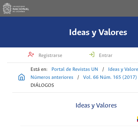
Ideas y Valores
Registrarse
Entrar
Está en:
Portal de Revistas UN
/
Ideas y Valor
Números anteriores
/
Vol. 66 Núm. 165 (2017)
DIÁLOGOS
Ideas y Valores