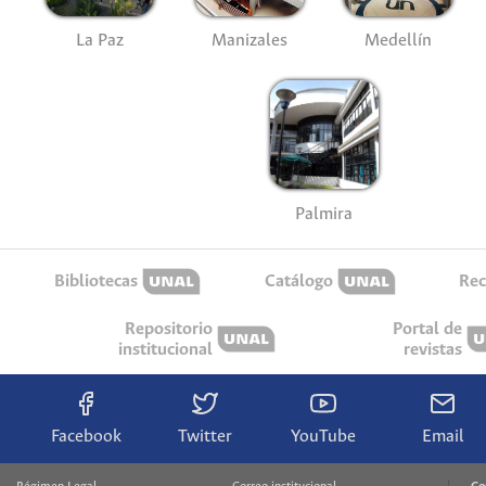
La Paz
Manizales
Medellín
Palmira
Bibliotecas
Catálogo
Rec
Repositorio
Portal de
institucional
revistas
Facebook
Twitter
YouTube
Email