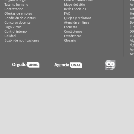
Régimen Legal
Correo institucional
Co
Talento humano
Mapa del sitio
Av
Contratación
Redes Sociales
40
Ofertas de empleo
FAQ
He
Rendición de cuentas
Quejas y reclamos
Un
Concurso docente
Atención en línea
Bo
Pago Virtual
Encuesta
(+
Control interno
Contáctenos
00
Calidad
Estadísticas
© 
Buzón de notificaciones
Glosario
Al
di
Ac
Ac