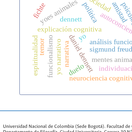
sociedad
yoes animales
amistad
política
psico
fichte
autoconcie
dennett
explicación cognitiva
yo
daniel dennett
funcionalismo
espiritualidad
análisis funci
temor
yo narrativo
narrativa
sigmund freu
mentes anima
duelo
individuac
neurociencia cogniti
Universidad Nacional de Colombia (Sede Bogotá). Facultad de