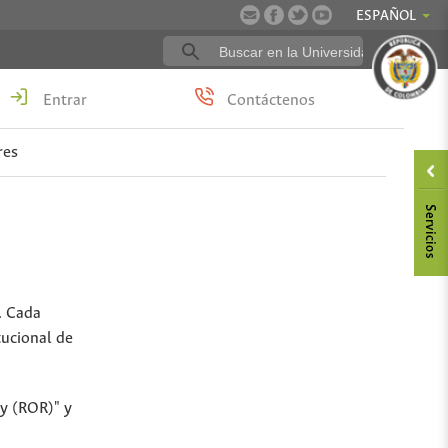
ESPAÑOL
Entrar
Contáctenos
res
. Cada
tucional de
ry (ROR)" y