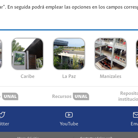
dar". En seguida podrá emplear las opciones en los campos corre
Caribe
La Paz
Manizales
Reposit
o
Recursos
instituci
itter
YouTube
Ema