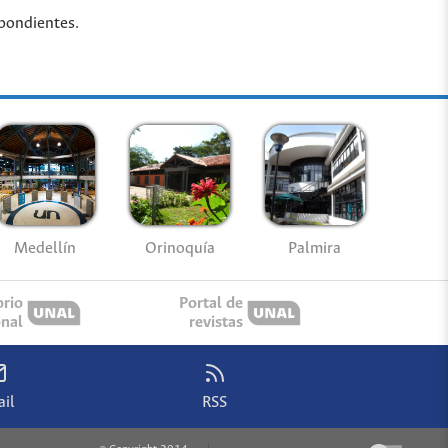
spondientes.
Medellín
Palmira
Orinoquía
orio
Portal de
onal
revistas
il
RSS