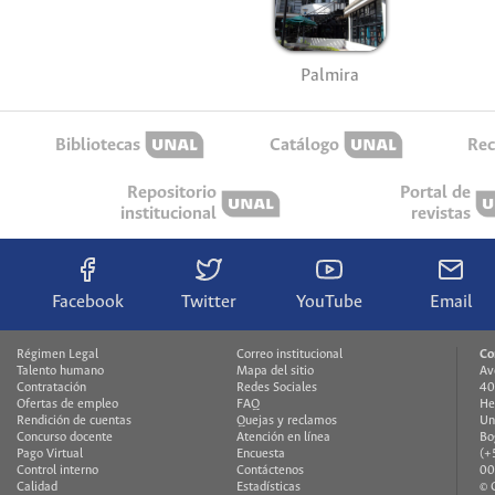
Palmira
Bibliotecas
Catálogo
Rec
Repositorio
Portal de
institucional
revistas
Facebook
Twitter
YouTube
Email
Régimen Legal
Correo institucional
Co
Talento humano
Mapa del sitio
Av
Contratación
Redes Sociales
40
Ofertas de empleo
FAQ
He
Rendición de cuentas
Quejas y reclamos
Un
Concurso docente
Atención en línea
Bo
Pago Virtual
Encuesta
(+
Control interno
Contáctenos
00
Calidad
Estadísticas
© 