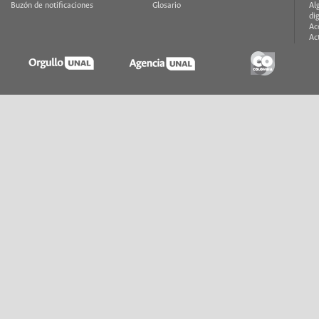
Buzón de notificaciones
Glosario
Al
di
Ac
Ac