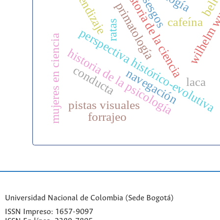
aprendizaje
bell
historia de la ciencia
sesgos
wilhelm 
primatología
cafeína
ratas
perspectiva histórico-evolutiva
mujeres en ciencia
historia de la psicología
conducta
navegación
laca
pistas visuales
forrajeo
Universidad Nacional de Colombia (Sede Bogotá)
ISSN Impreso: 1657-9097