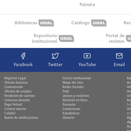
Palmira
Bibliotecas
Catálogo
Rec
Repositorio
Portal de
institucional
revistas
Facebook
Twitter
YouTube
Email
Régimen Legal
Correo institucional
Co
Talento humano
Mapa del sitio
Av
Contratación
Redes Sociales
40
Ofertas de empleo
FAQ
He
Rendición de cuentas
Quejas y reclamos
Un
Concurso docente
Atención en línea
Bo
Pago Virtual
Encuesta
(+
Control interno
Contáctenos
00
Calidad
Estadísticas
© 
Buzón de notificaciones
Glosario
Al
di
Ac