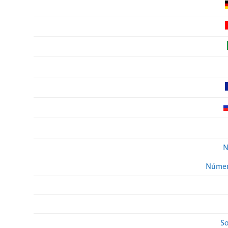
N
Númer
So