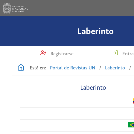
Laberinto
Registrarse
Entra
Está en:
Portal de Revistas UN
/
Laberinto
/
Laberinto