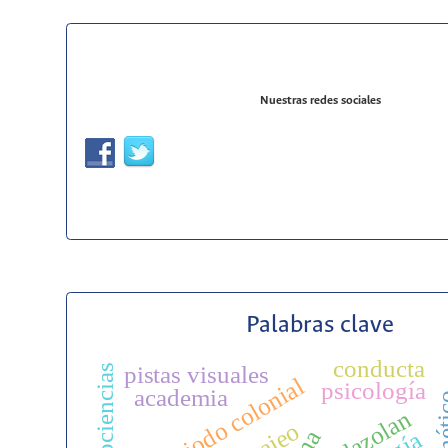
Nuestras redes sociales
Palabras clave
conducta
pistas visuales
neurociencias
periodo colonial
psicología
academia
midazolan