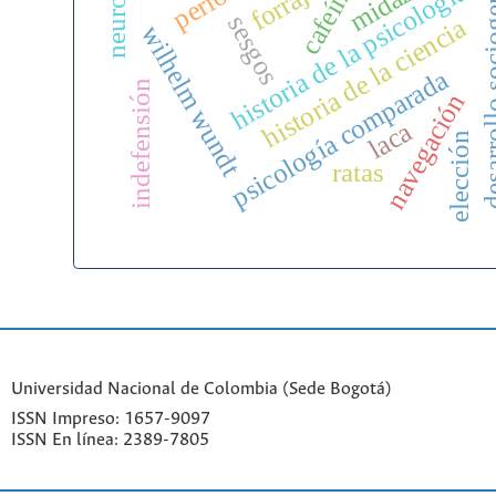
desarrollo soc
forrajeo
cafeína
historia de la psicología
sesgos
historia de la ciencia
wilhelm wundt
psicología comparada
indefensión
navegación
laca
elección
ratas
Universidad Nacional de Colombia (Sede Bogotá)
ISSN Impreso: 1657-9097
ISSN En línea: 2389-7805