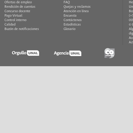
Ofertas de empleo
FAQ
He
Rendición de cuentas
Quejas y reclamos
Un
Concurso docente
Atención en línea
Bo
Pago Virtual
Encuesta
(+
Control interno
Contáctenos
00
Calidad
Estadísticas
© 
Buzón de notificaciones
Glosario
Al
di
Ac
Ac