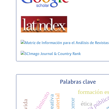
Palabras clave
formación es
filminuto
biblioteca públic
horror
ética