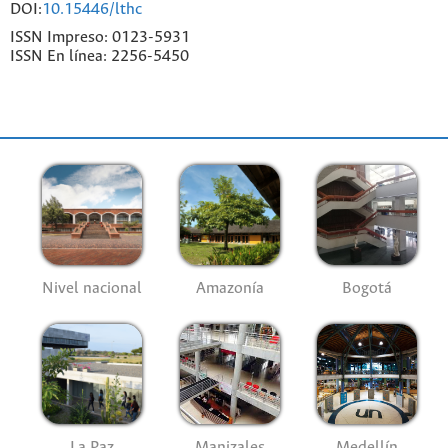
DOI:
10.15446/lthc
ISSN Impreso: 0123-5931
ISSN En línea: 2256-5450
Nivel nacional
Amazonía
Bogotá
La Paz
Manizales
Medellín