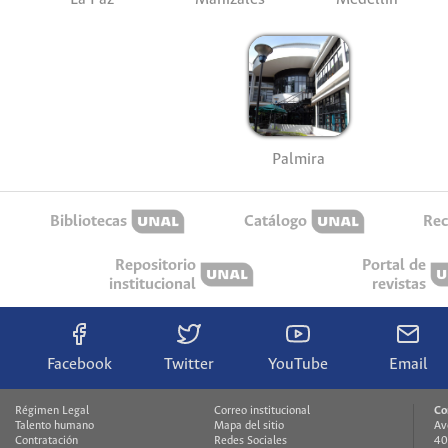
Palmira
Bibliotecas
Catálogo
Rec
Repositorio
Portal de
institucional
revistas
Facebook
Twitter
YouTube
Email
Régimen Legal
Correo institucional
Co
Talento humano
Mapa del sitio
Av
Contratación
Redes Sociales
40