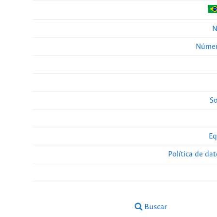
N
Númer
So
Eq
Política de da
Buscar