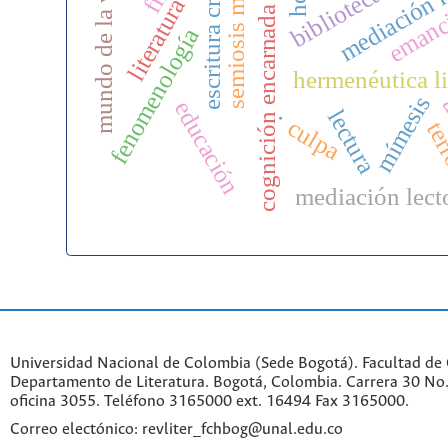
semiosis material
escritura creativa
mediación m
mundo de la vida
emanc
literatura
cognición encarnada
fenomenología
hermenéutica li
mímesis
a
educación
lectura
.
culpa
ter
mediación lect
Universidad Nacional de Colombia (Sede Bogotá). Facultad de
Departamento de Literatura. Bogotá, Colombia. Carrera 30 No.
oficina 3055. Teléfono 3165000 ext. 16494 Fax 3165000.
Correo electónico: revliter_fchbog@unal.edu.co