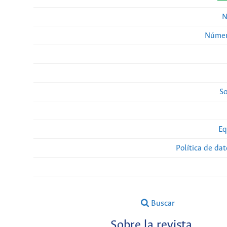
N
Númer
So
Eq
Política de da
Buscar
Sobre la revista