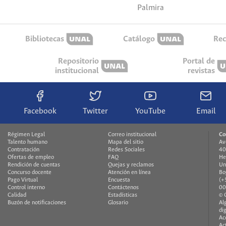
Palmira
Bibliotecas
Catálogo
Rec
Repositorio
Portal de
institucional
revistas
Facebook
Twitter
YouTube
Email
Régimen Legal
Correo institucional
Co
Talento humano
Mapa del sitio
Av
Contratación
Redes Sociales
40
Ofertas de empleo
FAQ
He
Rendición de cuentas
Quejas y reclamos
Un
Concurso docente
Atención en línea
Bo
Pago Virtual
Encuesta
(+
Control interno
Contáctenos
00
Calidad
Estadísticas
© 
Buzón de notificaciones
Glosario
Al
di
Ac
Ac