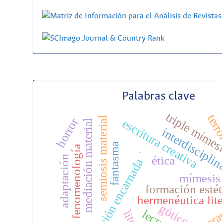
Palabras clave
triple mímes
ter
semiosis material
horror
escritura creativa
mediación material
interdiscipli
fantasma
.
fenomenología
adaptación
ética
cognición encarnada
mímesis
formación estét
hermenéutica lite
gótico
lectura