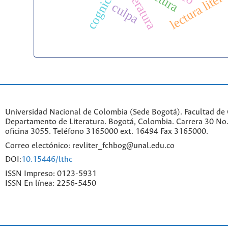
lectura litera
literatura
culpa
Universidad Nacional de Colombia (Sede Bogotá). Facultad de
Departamento de Literatura. Bogotá, Colombia. Carrera 30 No.
oficina 3055. Teléfono 3165000 ext. 16494 Fax 3165000.
Correo electónico: revliter_fchbog@unal.edu.co
DOI:
10.15446/lthc
ISSN Impreso: 0123-5931
ISSN En línea: 2256-5450