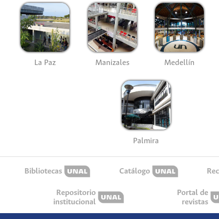
La Paz
Manizales
Medellín
Palmira
Bibliotecas
Catálogo
Rec
Repositorio
Portal de
institucional
revistas