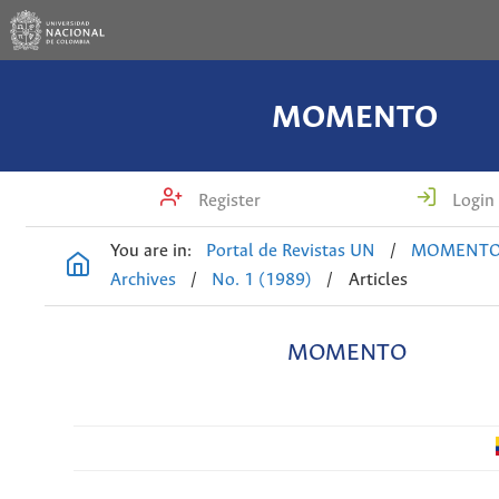
MOMENTO
Register
Login
You are in:
Portal de Revistas UN
/
MOMENT
Archives
/
No. 1 (1989)
/
Articles
MOMENTO