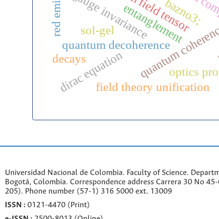
quantum com
quantum field tensor
red emission
gauge invariance
bazno3;
entanglement
quantum coheren
sol-gel
x
quantum decoherence
dirac equation
decays
optics pro
field theory unification
Universidad Nacional de Colombia. Faculty of Science. Departm
Bogotá, Colombia. C
orrespondence a
ddr
ess
Carrera 30 No 45-0
205). Phone number
(57-1) 316 5000 ext. 13009
ISSN :
0121-4470 (Print)
e-
ISSN :
2500-8013 (
Online)