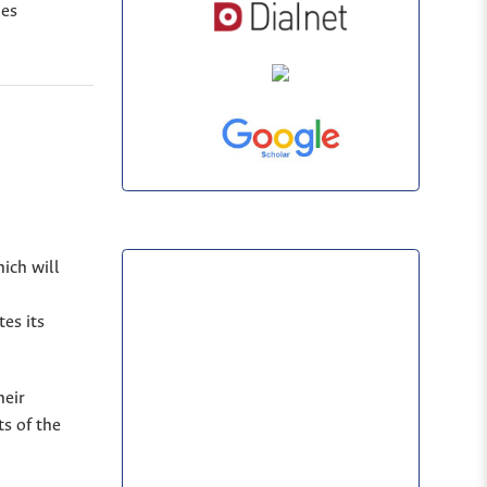
nes
hich will
es its
heir
s of the