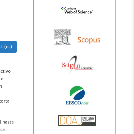
t (es)
ectivo
re
n
corta
l hasta
ica