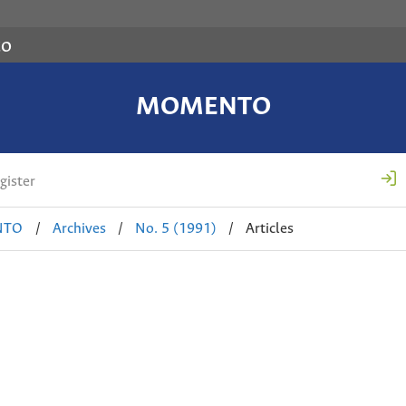
co
MOMENTO
gister
NTO
/
Archives
/
No. 5 (1991)
/
Articles