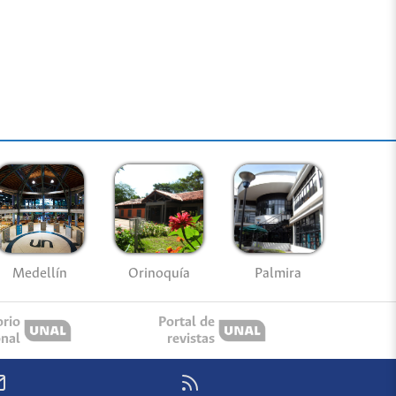
Medellín
Palmira
Orinoquía
orio
Portal de
onal
revistas