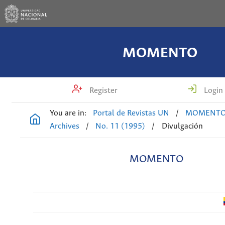
MOMENTO
Register
Login
You are in:
Portal de Revistas UN
/
MOMENT
Archives
/
No. 11 (1995)
/
Divulgación
MOMENTO