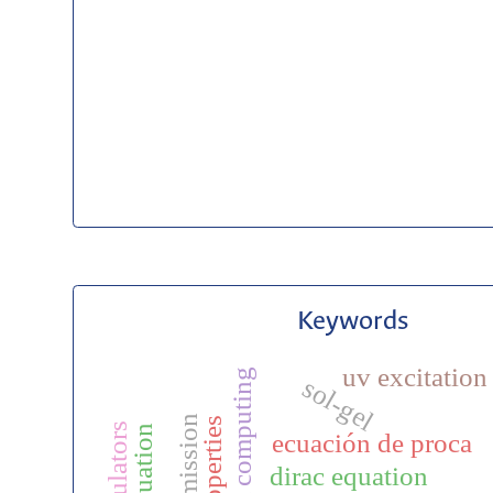
Keywords
uv excitation
quantum computing
sol-gel
red emission
simulators
ecuación de proca
dirac equation