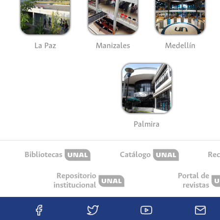
La Paz
Manizales
Medellín
Palmira
Bibliotecas
Catálogo
Rec
Repositorio
Portal de
institucional
revistas