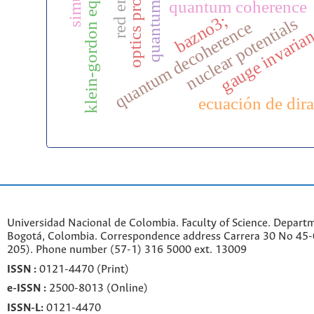
optics properties
klein-gordon equation
quantum coherence
bazno3;
nuclear potentials
quantum decoherence
gauge invaria
x
ecuación de dir
Universidad Nacional de Colombia. Faculty of Science. Departm
Bogotá, Colombia. C
orrespondence a
ddr
ess
Carrera 30 No 45-0
205). Phone number
(57-1) 316 5000 ext. 13009
ISSN :
0121-4470 (Print)
e-
ISSN :
2500-8013 (
Online)
ISSN-L:
0121-4470