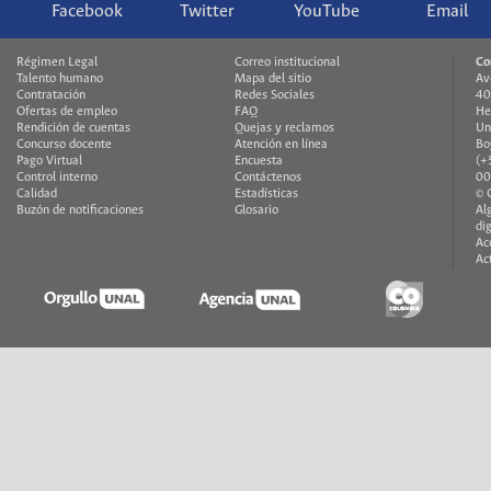
Facebook
Twitter
YouTube
Email
Régimen Legal
Correo institucional
Co
Talento humano
Mapa del sitio
Av
Contratación
Redes Sociales
40
Ofertas de empleo
FAQ
He
Rendición de cuentas
Quejas y reclamos
Un
Concurso docente
Atención en línea
Bo
Pago Virtual
Encuesta
(+
Control interno
Contáctenos
00
Calidad
Estadísticas
© 
Buzón de notificaciones
Glosario
Al
di
Ac
Ac