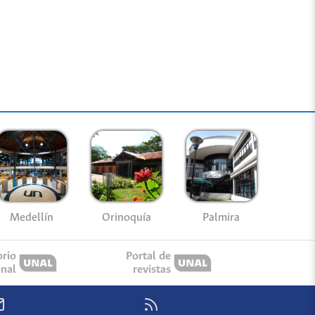
Medellín
Palmira
Orinoquía
orio
Portal de
onal
revistas