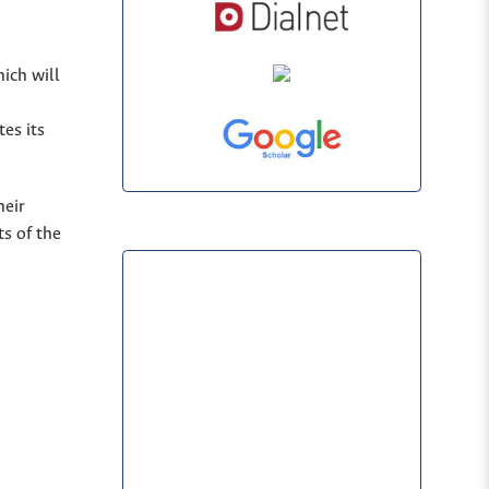
hich will
es its
heir
s of the