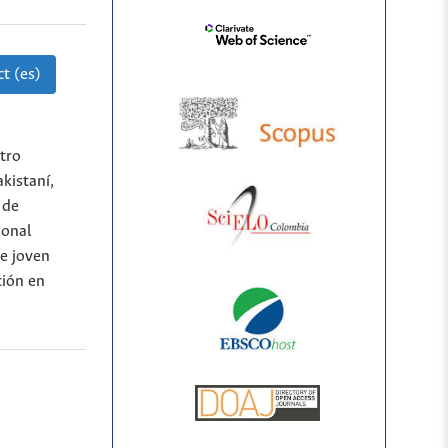
t (es)
tro
kistaní,
 de
ional
te joven
ción en