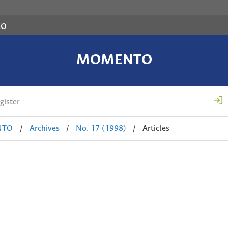
co
MOMENTO
gister
NTO
/
Archives
/
No. 17 (1998)
/
Articles