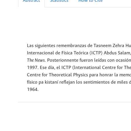
Abstract
Statistics
How to Cite
Las siguientes remembranzas de Tasneem Zehra Hu
Internacional de Física Teórica (ICTP) Abdus Salam,
The News.
Posterionnente fueron leídas con ocasi
1997. Ese día, el ICTP (lnternational Centre for T
Centre for Theoretical Physics para honrar la memo
físico pa kistaní reflejan los sentimientos de miles
1964.