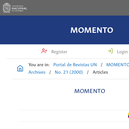
MOMENTO
Register
Login
You are in:
Portal de Revistas UN
/
MOMENT
Archives
/
No. 21 (2000)
/
Articles
MOMENTO