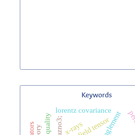
Keywords
lorentz covariance
per
entanglement
beam quality
quantum field tensor
bazno3;
x-rays