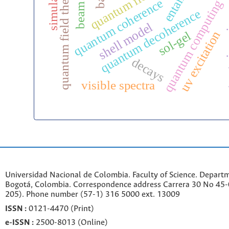
simulators
quantum field theory
quantum coherence
quantum computing
gauge 
quantum decoherence
shell model
uv excitation
sol-gel
decays
visible spectra
Universidad Nacional de Colombia. Faculty of Science. Departm
Bogotá, Colombia. C
orrespondence a
ddr
ess
Carrera 30 No 45-0
205). Phone number
(57-1) 316 5000 ext. 13009
ISSN :
0121-4470 (Print)
e-
ISSN :
2500-8013 (
Online)