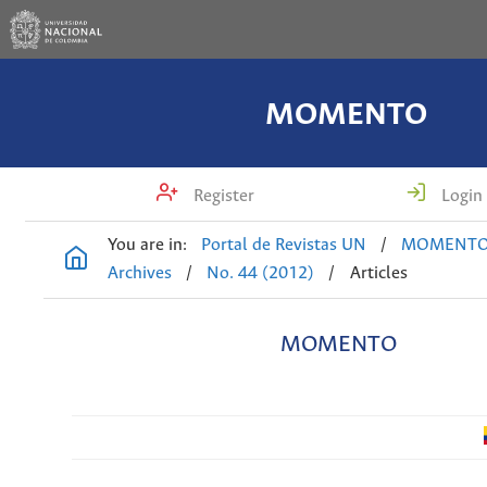
MOMENTO
Register
Login
You are in:
Portal de Revistas UN
/
MOMENT
Archives
/
No. 44 (2012)
/
Articles
MOMENTO