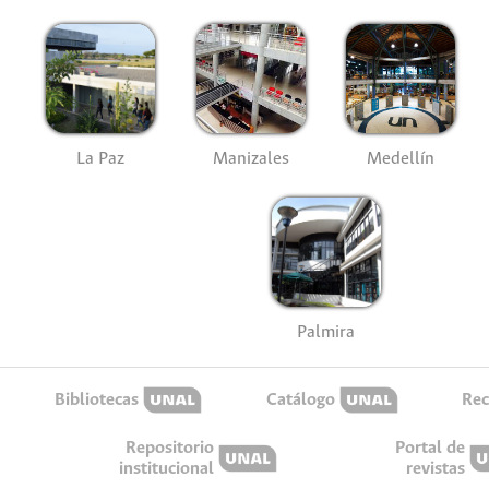
La Paz
Manizales
Medellín
Palmira
Bibliotecas
Catálogo
Rec
Repositorio
Portal de
institucional
revistas