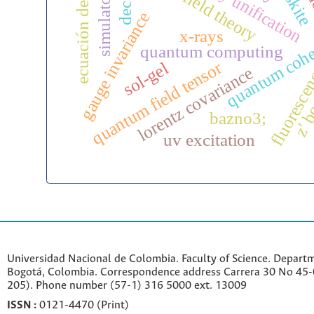
ecuación de dirac
decays
simulators
gauge invariance
quantum coh
x-rays
quantum computing
quantum field tensor
sol-gel
fluoresce
lorentz covariance
z′ b
bazno3;
uv excitation
Universidad Nacional de Colombia. Faculty of Science. Departm
Bogotá, Colombia. C
orrespondence a
ddr
ess
Carrera 30 No 45-0
205). Phone number
(57-1) 316 5000 ext. 13009
ISSN :
0121-4470 (Print)