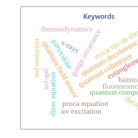
Keywords
thermodynamics
ecuación de di
gauge invariance
quantum decoheren
perovskite
x-rays
red emission
quantum field tensor
quantum coherence
entanglem
sol-gel
dirac equation
bazno
fluorescen
quantum compu
dec
proca equation
uv excitation