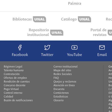
Palmira
Bibliotecas
Catálogo
Rec
Repositorio
Portal de
institucional
revistas
Facebook
Twitter
YouTube
Email
Régimen Legal
Correo institucional
Co
Talento humano
Mapa del sitio
Av
Contratación
Redes Sociales
40
Ofertas de empleo
FAQ
He
Rendición de cuentas
Quejas y reclamos
Un
Concurso docente
Atención en línea
Bo
Pago Virtual
Encuesta
(+
Control interno
Contáctenos
00
Calidad
Estadísticas
© 
Buzón de notificaciones
Glosario
Al
di
Ac
Ac