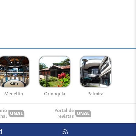
Medellín
Palmira
Orinoquía
orio
Portal de
onal
revistas