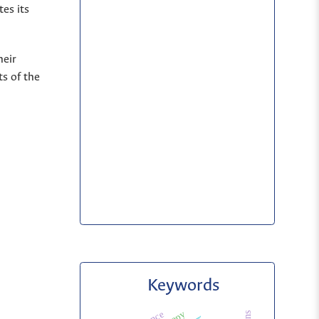
es its
heir
s of the
Keywords