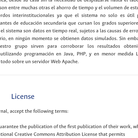
sica, desde su casa sin la necesidad de desplazarse hasta el lab
 son entre muchas otras el ahorro de tiempo y el volumen de est
dos interinstitucionales ya que el sistema no solo es útil 
iantes de educación secundaria que cursan los grados superiore
el sistema son datos en tiempo real, sujetos a las causas de err
torio, en ningún momento se obtienen datos simulados. Sin emba
estro grupo sirven para corroborar los resultados obteni
a utilizando programación en Java, PHP, y en menor medida 
, todo sobre un servidor Web Apache.
License
nal, accept the following terms:
uarantee the publication of the first publication of their work, w
national Creative Commons Attribution License that permits