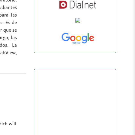
oratorio.
udiantes
para las
s. Es de
or que se
rgo, las
dos. La
LabView,
hich will