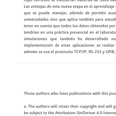
cuyo currículo se involucran materias de física bá
Las ventajas de esta nueva etapa en el aprendizaje
que se puede manejar, además de permitir acuer
universidades sino que aplica también para estud
tener en cuenta que todos los datos obtenidos por 
tendrían en una práctica presencial en el labora
simulaciones que también ha desarrollado nu
implementación de estas aplicaciones se realiz
además se usa el protocolo TCP/IP, RS-232 y GPIB
Those authors who have publications with this jour
a. The authors will retain their copyright and will g
be subject to the Attribution-SinDerivar 4.0 Inter