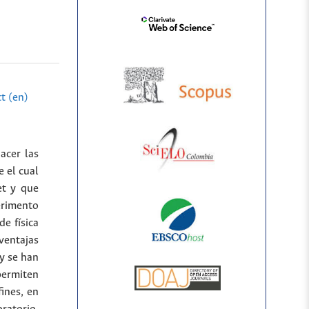
t (en)
acer las
e el cual
et y que
erimento
e física
ventajas
 y se han
permiten
fines, en