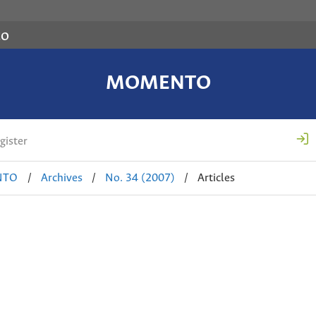
co
MOMENTO
gister
NTO
/
Archives
/
No. 34 (2007)
/
Articles