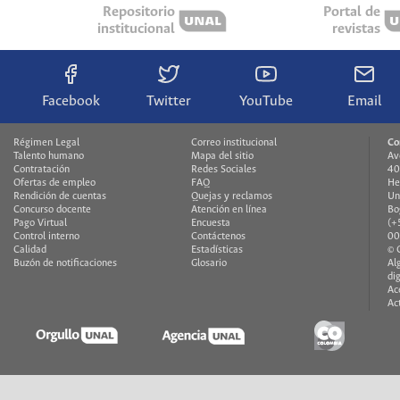
Repositorio
Portal de
institucional
revistas
Facebook
Twitter
YouTube
Email
Régimen Legal
Correo institucional
Co
Talento humano
Mapa del sitio
Av
Contratación
Redes Sociales
40
Ofertas de empleo
FAQ
He
Rendición de cuentas
Quejas y reclamos
Un
Concurso docente
Atención en línea
Bo
Pago Virtual
Encuesta
(+
Control interno
Contáctenos
00
Calidad
Estadísticas
© 
Buzón de notificaciones
Glosario
Al
di
Ac
Ac