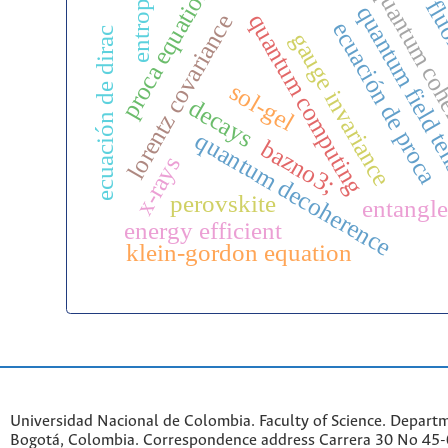
proca equation
quantum coh
entropy
flu
quantum field 
quantum computing
lorentz covariance
ecuación de proca
ecuación de dirac
gauge invariance
sol-gel
decays
quantum decoherence
bazno3;
x-rays
perovskite
entangl
energy efficient
klein-gordon equation
Universidad Nacional de Colombia. Faculty of Science. Departm
Bogotá, Colombia. C
orrespondence a
ddr
ess
Carrera 30 No 45-0