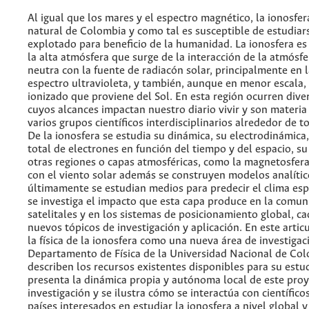
Al igual que los mares y el espectro magnético, la ionosfer
natural de Colombia y como tal es susceptible de estudiars
explotado para beneficio de la humanidad. La ionosfera es
la alta atmósfera que surge de la interacción de la atmósfe
neutra con la fuente de radiacón solar, principalmente en l
espectro ultravioleta, y también, aunque en menor escala,
ionizado que proviene del Sol. En esta región ocurren div
cuyos alcances impactan nuestro diario vivir y son materia
varios grupos científicos interdisciplinarios alrededor de 
De la ionosfera se estudia su dinámica, su electrodinámica
total de electrones en función del tiempo y del espacio, su
otras regiones o capas atmosféricas, como la magnetosfera,
con el viento solar además se construyen modelos analític
últimamente se estudian medios para predecir el clima esp
se investiga el impacto que esta capa produce en la comun
satelitales y en los sistemas de posicionamiento global, c
nuevos tópicos de investigación y aplicación. En este artic
la física de la ionosfera como una nueva área de investigac
Departamento de Física de la Universidad Nacional de Col
describen los recursos existentes disponibles para su estu
presenta la dinámica propia y autónoma local de este pro
investigación y se ilustra cómo se interactúa con científico
países interesados en estudiar la ionosfera a nivel global y