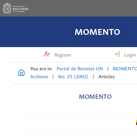
MOMENTO
Register
Login
You are in:
Portal de Revistas UN
/
MOMENT
Archives
/
No. 25 (2002)
/
Articles
MOMENTO