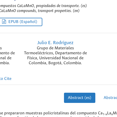
compuestos CaLaMnO, propiedades de transporte. (es)
, CaLaMnO compounds, transport properties. (en)
EPUB (Español)
Julio E. Rodríguez
s
Grupo de Materiales
mento de
Termoeléctricos, Departamento de
onal de
Física, Universidad Nacional de
ombia.
Colombia, Bogotá, Colombia.
o Cite
Abstract (es)
Abstrac
 se prepararon muestras policristalinas del compuesto Ca
La
M
1-x
x