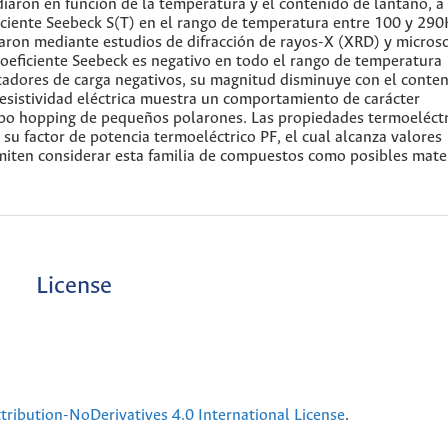
iaron en función de la temperatura y el contenido de lantano, a 
ficiente Seebeck S(T) en el rango de temperatura entre 100 y 290
iaron mediante estudios de difracción de rayos-X (XRD) y micros
coeficiente Seebeck es negativo en todo el rango de temperatura
adores de carga negativos, su magnitud disminuye con el conte
esistividad eléctrica muestra un comportamiento de carácter
po hopping de pequeños polarones. Las propiedades termoeléctr
su factor de potencia termoeléctrico PF, el cual alcanza valores
miten considerar esta familia de compuestos como posibles mate
License
ribution-NoDerivatives 4.0 International License
.