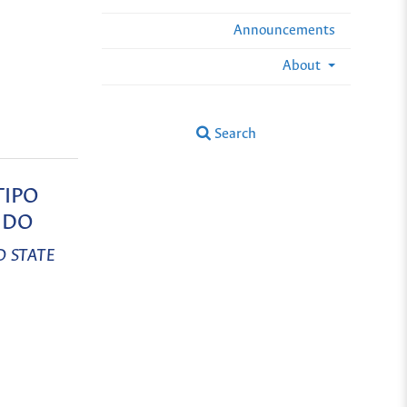
Announcements
About
Search
TIPO
IDO
D STATE