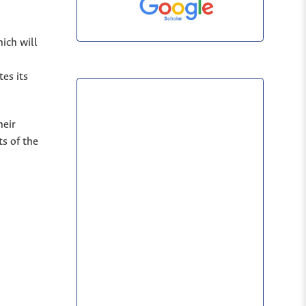
hich will
es its
heir
s of the