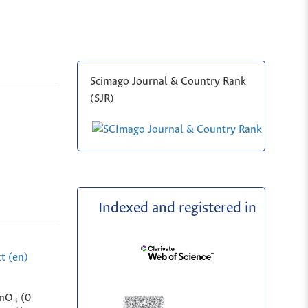
Scimago Journal & Country Rank
(SJR)
Indexed and registered in
t (en)
nO
(0
3