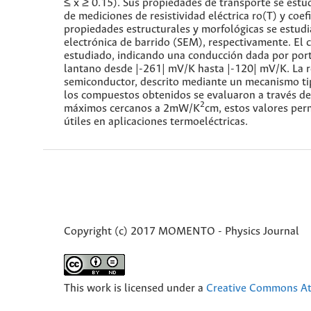
≤ x ≥ 0.15). Sus propiedades de transporte se estud
de mediciones de resistividad eléctrica ro(T) y coe
propiedades estructurales y morfológicas se estud
electrónica de barrido (SEM), respectivamente. El 
estudiado, indicando una conducción dada por port
lantano desde |-261| mV/K hasta |-120| mV/K. La r
semiconductor, descrito mediante un mecanismo ti
los compuestos obtenidos se evaluaron a través de 
2
máximos cercanos a 2mW/K
cm, estos valores per
útiles en aplicaciones termoeléctricas.
Copyright (c) 2017 MOMENTO - Physics Journal
This work is licensed under a
Creative Commons Att