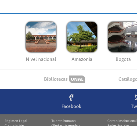
Nivel nacional
Amazonía
Bogotá
Bibliotecas
Catálog
Facebook
Tw
Régimen Legal
Talento humano
Correo institucional
Contratación
Ofertas de empleo
Redes Sociales
Rendición de cuentas
Concurso docente
Quejas y reclamos
Pago Virtual
Control interno
Encuesta