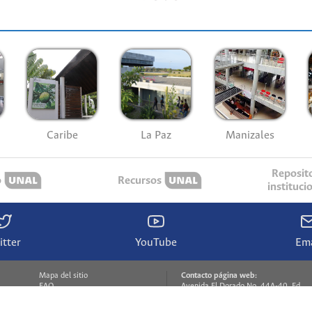
Caribe
La Paz
Manizales
Reposit
o
Recursos
instituci
itter
YouTube
Ema
Mapa del sitio
Contacto página web:
FAQ
Avenida El Dorado No. 44A-40, Ed.
Atención en línea
571, piso 4o.
Contáctenos
Hemeroteca Nacional Universitaria