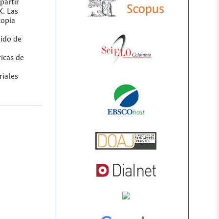
partir
K. Las
copia
nido de
icas de
riales