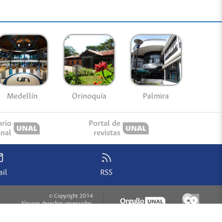
Medellín
Palmira
Orinoquía
orio
Portal de
onal
revistas
il
RSS
© Copyright 2014
Algunos derechos reservados.
digital@unal.edu.co
Acerca de este sitio web