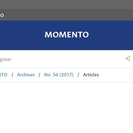
co
MOMENTO
gister
NTO
/
Archives
/
No. 54 (2017)
/
Articles