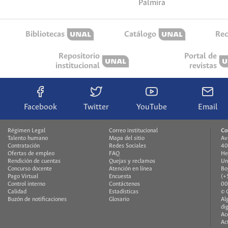
Palmira
Bibliotecas
Catálogo
Rec
Repositorio
Portal de
institucional
revistas
Facebook
Twitter
YouTube
Email
Régimen Legal
Correo institucional
Co
Talento humano
Mapa del sitio
Av
Contratación
Redes Sociales
40
Ofertas de empleo
FAQ
He
Rendición de cuentas
Quejas y reclamos
Un
Concurso docente
Atención en línea
Bo
Pago Virtual
Encuesta
(+
Control interno
Contáctenos
00
Calidad
Estadísticas
© 
Buzón de notificaciones
Glosario
Al
di
Ac
Ac