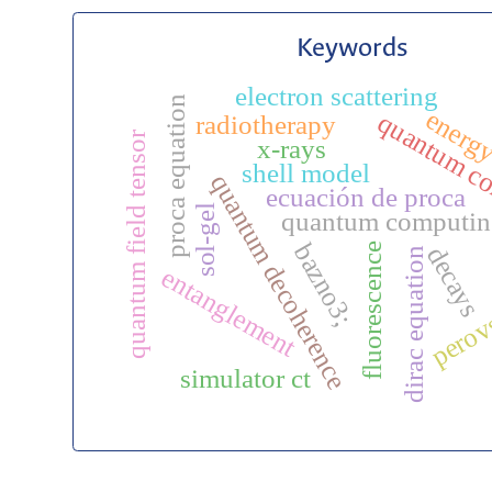
Keywords
electron scattering
proca equation
energy
quantum co
radiotherapy
quantum field tensor
x-rays
shell model
quantum decoherence
ecuación de proca
sol-gel
quantum computi
bazno3;
fluorescence
decays
dirac equation
entanglement
perov
simulator ct