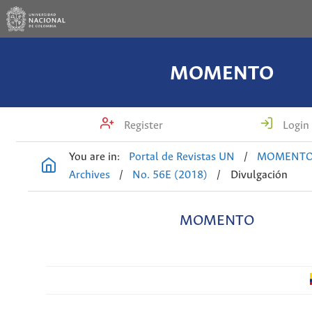
MOMENTO
Register
Login
You are in:
Portal de Revistas UN
/
MOMENT
Archives
/
No. 56E (2018)
/
Divulgación
MOMENTO