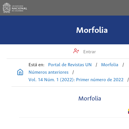
Morfolia
Entrar
Está en:
Portal de Revistas UN
/
Morfolia
/
Números anteriores
/
Vol. 14 Núm. 1 (2022): Primer número de 2022
Morfolia