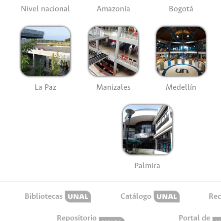
Nivel nacional
Amazonía
Bogotá
La Paz
Manizales
Medellín
Palmira
Bibliotecas
Catálogo
Rec
Repositorio
Portal de