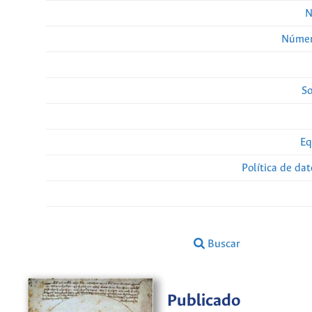
N
Númer
So
Eq
Política de da
Buscar
Publicado