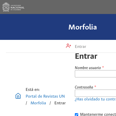
Morfolia
Entrar
Entrar
Nombre usuario
*
Contraseña
*
Está en:
Portal de Revistas UN
¿Has olvidado tu cont
/
Morfolia
/
Entrar
Mantenerme conec