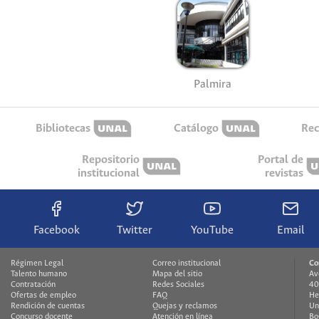
Palmira
Bibliotecas
Catálogo
Rec
Repositorio
Portal de
institucional
revistas
Facebook
Twitter
YouTube
Email
Régimen Legal
Correo institucional
Co
Talento humano
Mapa del sitio
Av
Contratación
Redes Sociales
40
Ofertas de empleo
FAQ
He
Rendición de cuentas
Quejas y reclamos
Un
Concurso docente
Atención en línea
Bo