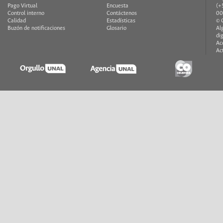
Pago Virtual
Encuesta
(+
Control interno
Contáctenos
00
Calidad
Estadísticas
© 
Buzón de notificaciones
Glosario
Al
di
Ac
Ac