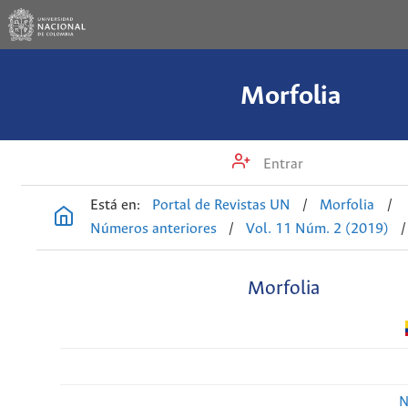
Morfolia
Entrar
Está en:
Portal de Revistas UN
/
Morfolia
/
Números anteriores
/
Vol. 11 Núm. 2 (2019)
/
Morfolia
N