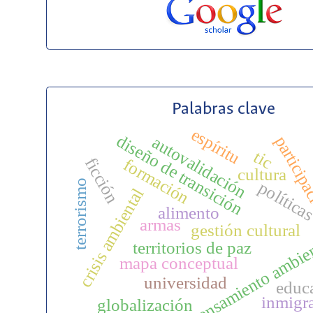
Palabras clave
espíritu
diseño de transición
particip
autovalidación
tic
ficción
formación
cultura
terrorismo
política
crisis ambiental
alimento
armas
gestión cultural
pensamiento ambie
territorios de paz
mapa conceptual
universidad
educ
inmigr
globalización