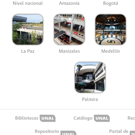
Nivel nacional
Amazonía
Bogotá
La Paz
Manizales
Medellín
Palmira
Bibliotecas
Catálogo
Rec
Repositorio
Portal de