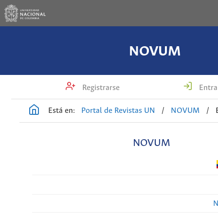
NOVUM
Registrarse
Entra
Está en:
Portal de Revistas UN
/
NOVUM
/
NOVUM
N