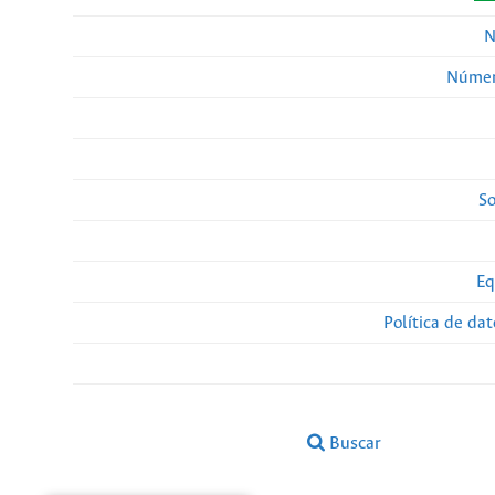
N
Númer
So
Eq
Política de da
Buscar