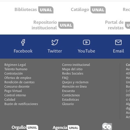
Bibliotecas
Catálogo
Rec
Repositorio
Portal de
institucional
revistas
Facebook
Twitter
YouTube
Email
Régimen Legal
Correo institucional
Co
Talento humano
Mapa del sitio
Av
Contratación
Redes Sociales
40
Ofertas de empleo
FAQ
He
Rendición de cuentas
Quejas y reclamos
Un
Concurso docente
Atención en línea
Bo
Pago Virtual
Encuesta
(+
Control interno
Contáctenos
00
Calidad
Estadísticas
© 
Buzón de notificaciones
Glosario
Al
di
Ac
Ac