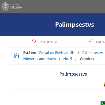
Palimpsestvs
Registrarse
Entra
Está en:
Portal de Revistas UN
/
Palimpsestvs
Números anteriores
/
No. 5
/
Crónicas
Palimpsestvs