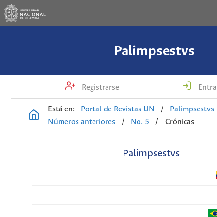
Palimpsestvs
Registrarse
Entra
Está en:
Portal de Revistas UN
/
Palimpsestvs
Números anteriores
/
No. 5
/
Crónicas
Palimpsestvs