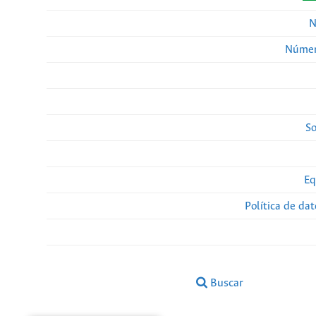
N
Númer
So
Eq
Política de da
Buscar