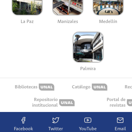
La Paz
Manizales
Medellín
Palmira
Bibliotecas
Catálogo
Rec
Repositorio
Portal de
institucional
revistas
Facebook
Twitter
YouTube
Email