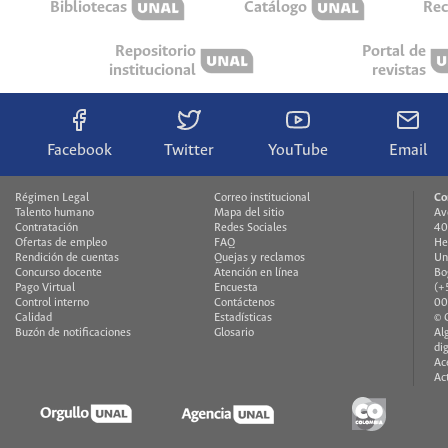
Bibliotecas
Catálogo
Rec
Repositorio
Portal de
institucional
revistas
Facebook
Twitter
YouTube
Email
Régimen Legal
Correo institucional
Co
Talento humano
Mapa del sitio
Av
Contratación
Redes Sociales
40
Ofertas de empleo
FAQ
He
Rendición de cuentas
Quejas y reclamos
Un
Concurso docente
Atención en línea
Bo
Pago Virtual
Encuesta
(+
Control interno
Contáctenos
00
Calidad
Estadísticas
© 
Buzón de notificaciones
Glosario
Al
di
Ac
Ac