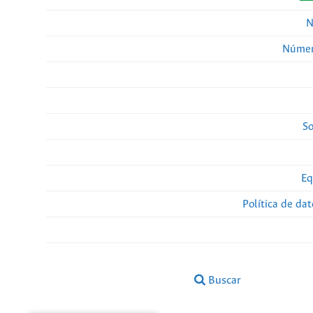
N
Númer
So
Eq
Política de da
Buscar