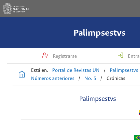
Palimpsestvs
Registrarse
Entra
Está en:
Portal de Revistas UN
/
Palimpsestvs
Números anteriores
/
No. 5
/
Crónicas
Palimpsestvs