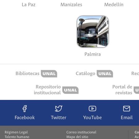
La Paz
Manizales
Medellín
Palmira
Bibliotecas
Catálogo
Rec
Repositorio
Portal de
institucional
revistas
Facebook
Twitter
YouTube
Email
Régimen Legal
Correo institucional
Co
Talento humano
Mapa del sitio
Av