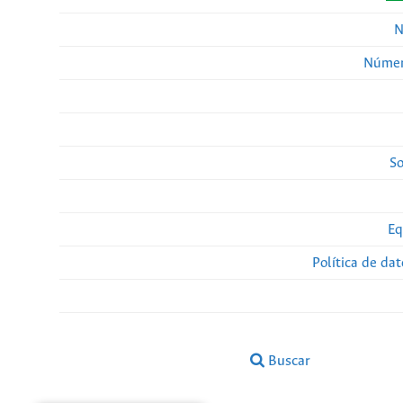
N
Númer
So
Eq
Política de da
Buscar