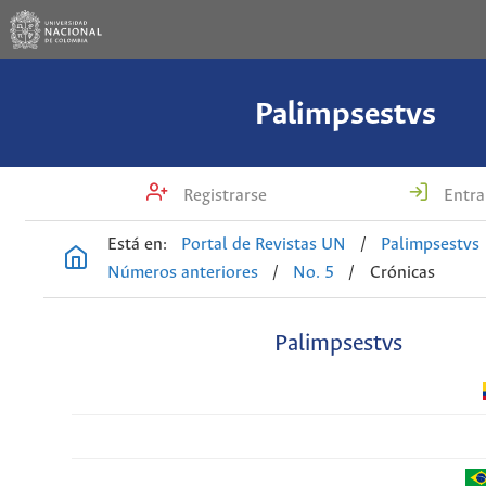
Palimpsestvs
Registrarse
Entra
Está en:
Portal de Revistas UN
/
Palimpsestvs
Números anteriores
/
No. 5
/
Crónicas
Palimpsestvs