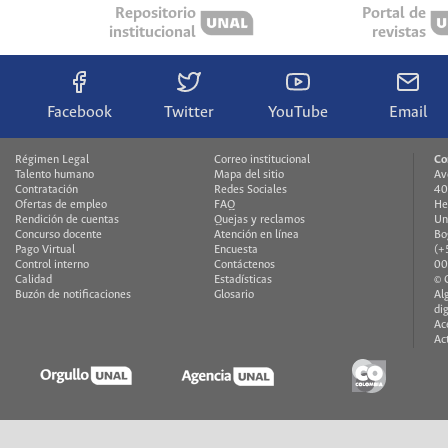
Repositorio
Portal de
institucional
revistas
Facebook
Twitter
YouTube
Email
Régimen Legal
Correo institucional
Co
Talento humano
Mapa del sitio
Av
Contratación
Redes Sociales
40
Ofertas de empleo
FAQ
He
Rendición de cuentas
Quejas y reclamos
Un
Concurso docente
Atención en línea
Bo
Pago Virtual
Encuesta
(+
Control interno
Contáctenos
00
Calidad
Estadísticas
© 
Buzón de notificaciones
Glosario
Al
di
Ac
Ac