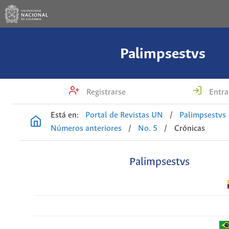
Palimpsestvs
Registrarse
Entra
Está en:
Portal de Revistas UN
/
Palimpsestvs
Números anteriores
/
No. 5
/
Crónicas
Palimpsestvs