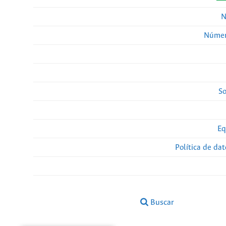
N
Númer
So
Eq
Política de da
Buscar