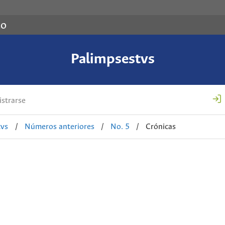
co
Palimpsestvs
strarse
tvs
/
Números anteriores
/
No. 5
/
Crónicas