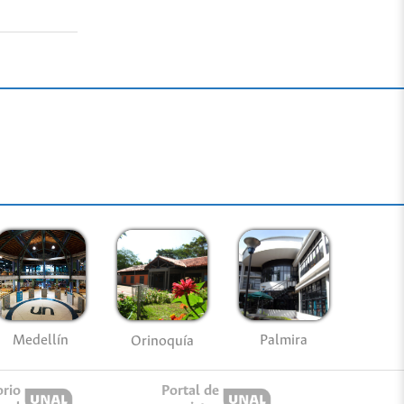
Medellín
Palmira
Orinoquía
orio
Portal de