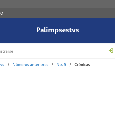
co
Palimpsestvs
strarse
tvs
/
Números anteriores
/
No. 5
/
Crónicas