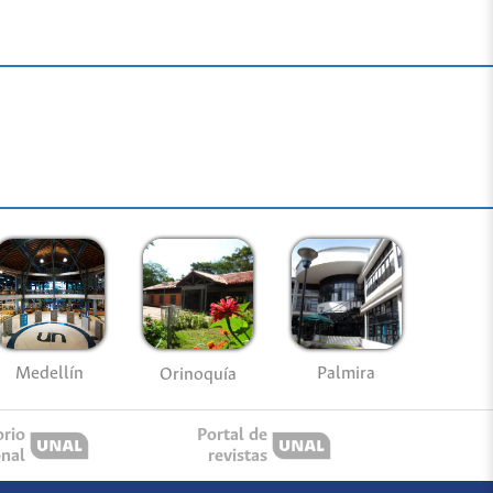
Medellín
Palmira
Orinoquía
orio
Portal de
onal
revistas