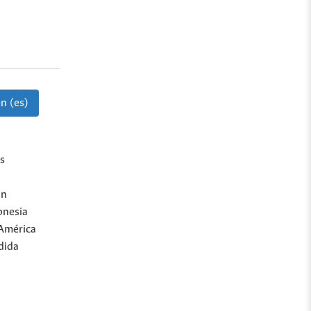
n (es)
s
an
onesia
 América
dida