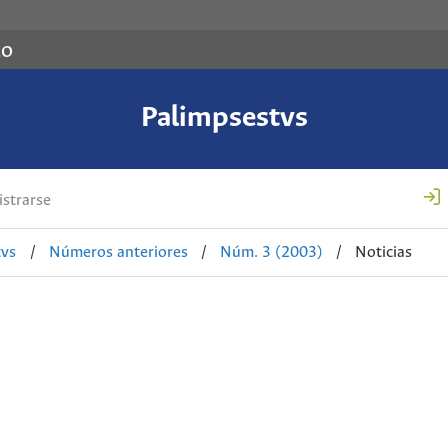
co
Palimpsestvs
strarse
tvs
/
Números anteriores
/
Núm. 3 (2003)
/
Noticias