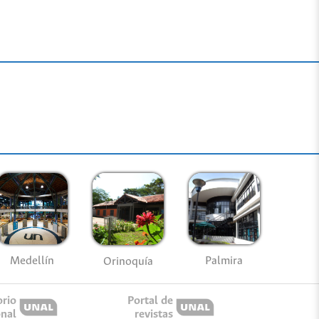
Medellín
Palmira
Orinoquía
orio
Portal de
onal
revistas