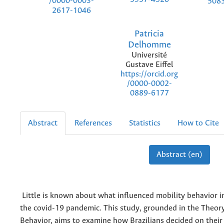
/0000-0003-
508
2617-1046
Patricia
Delhomme
Université
Gustave Eiffel
https://orcid.org
/0000-0002-
0889-6177
Abstract
References
Statistics
How to Cite
Abstract (en)
Little is known about what influenced mobility behavior in
the covid-19 pandemic. This study, grounded in the Theor
Behavior, aims to examine how Brazilians decided on thei