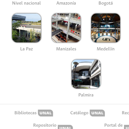
Nivel nacional
Amazonía
Bogotá
La Paz
Manizales
Medellín
Palmira
Bibliotecas
Catálogo
Rec
Repositorio
Portal de