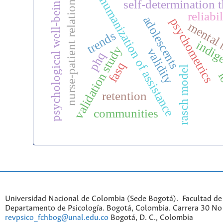
nurse-patient relations
psychological well-being
humanization of assistance
self-determination 
reliabil
adolescents
psychometrics
mental 
trends
indig
validation study
validity
phq
fasq
rasch model
l
retention
communities
Universidad Nacional de Colombia (Sede Bogotá). Facultad de
Departamento de Psicología. Bogotá, Colombia. Carrera 30 No 
revpsico_fchbog@unal.edu.co
Bogotá, D. C., Colombia