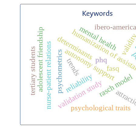
Keywords
ibero-americ
mental health
adolescent friendship
humanization of assist
validit
determinants
nurse-patient relations
a
tertiary students
autonomy support
psychometrics
p
phq
trends
fasq
reliability
rasch model
validation study
attract
psychological traits