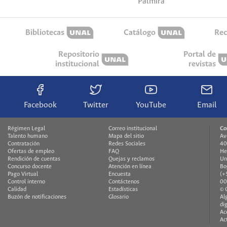
Palmira
Bibliotecas
Catálogo
Rec
Repositorio
Portal de
institucional
revistas
Facebook
Twitter
YouTube
Email
Régimen Legal
Correo institucional
Co
Talento humano
Mapa del sitio
Av
Contratación
Redes Sociales
40
Ofertas de empleo
FAQ
He
Rendición de cuentas
Quejas y reclamos
Un
Concurso docente
Atención en línea
Bo
Pago Virtual
Encuesta
(+
Control interno
Contáctenos
00
Calidad
Estadísticas
© 
Buzón de notificaciones
Glosario
Al
di
Ac
Ac