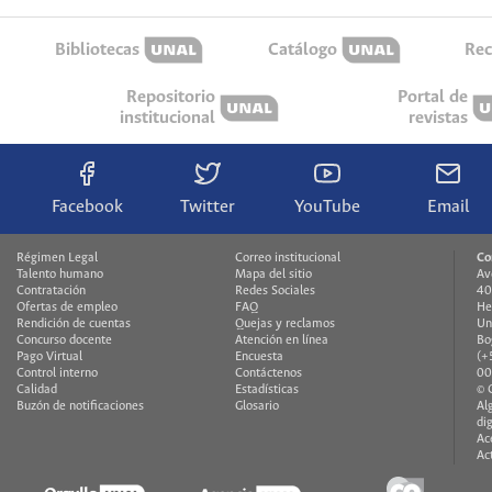
Bibliotecas
Catálogo
Rec
Repositorio
Portal de
institucional
revistas
Facebook
Twitter
YouTube
Email
Régimen Legal
Correo institucional
Co
Talento humano
Mapa del sitio
Av
Contratación
Redes Sociales
40
Ofertas de empleo
FAQ
He
Rendición de cuentas
Quejas y reclamos
Un
Concurso docente
Atención en línea
Bo
Pago Virtual
Encuesta
(+
Control interno
Contáctenos
00
Calidad
Estadísticas
© 
Buzón de notificaciones
Glosario
Al
di
Ac
Ac