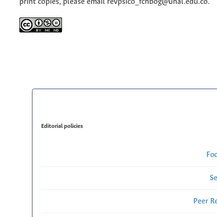
print copies, please email revpsico_fchbog@unal.edu.co.
Editorial policies
Fo
Se
Peer R