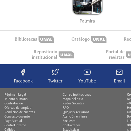
Palmira
Bibliotecas
Catálogo
Rec
Repositorio
Portal de
institucional
revistas
Facebook
Twitter
YouTube
Email
Régimen Legal
Correo institucional
Co
Talento humano
Mapa del sitio
Av
Contratación
Redes Sociales
40
Ofertas de empleo
FAQ
He
Rendición de cuentas
Quejas y reclamos
Un
Concurso docente
Atención en línea
Bo
Pago Virtual
Encuesta
(+
Control interno
Contáctenos
00
Calidad
Estadísticas
© 