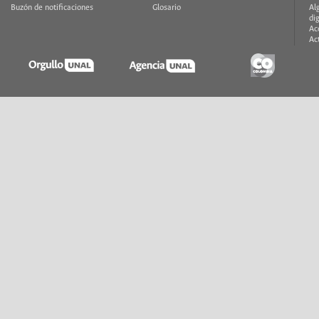
Buzón de notificaciones
Glosario
Al
di
Ac
Ac