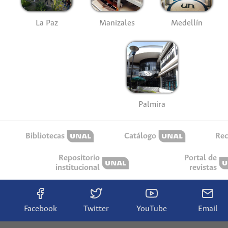
La Paz
Manizales
Medellín
Palmira
Bibliotecas
Catálogo
Rec
Repositorio
Portal de
institucional
revistas
Facebook
Twitter
YouTube
Email