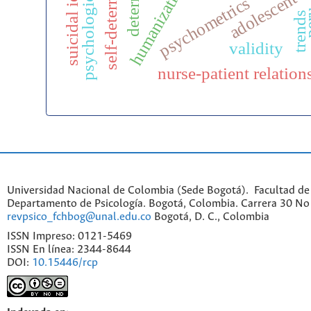
suicidal ideation
psychometrics
pe
trends
validity
nurse-patient relation
Universidad Nacional de Colombia (Sede Bogotá). Facultad de
Departamento de Psicología. Bogotá, Colombia. Carrera 30 No 
revpsico_fchbog@unal.edu.co
Bogotá, D. C., Colombia
ISSN Impreso: 0121-5469
ISSN En línea: 2344-8644
DOI:
10.15446/rcp