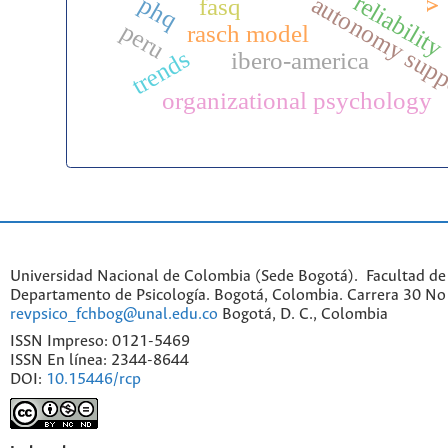
reliability
autonomy sup
phq
fasq
peru
rasch model
trends
ibero-america
organizational psychology
Universidad Nacional de Colombia (Sede Bogotá). Facultad de
Departamento de Psicología. Bogotá, Colombia. Carrera 30 No 
revpsico_fchbog@unal.edu.co
Bogotá, D. C., Colombia
ISSN Impreso: 0121-5469
ISSN En línea: 2344-8644
DOI:
10.15446/rcp