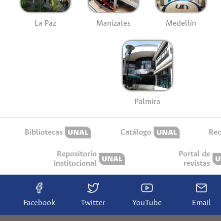
La Paz
Manizales
Medellín
Palmira
Bibliotecas
Catálogo
Rec
Repositorio
Portal de
institucional
revistas
Facebook
Twitter
YouTube
Email