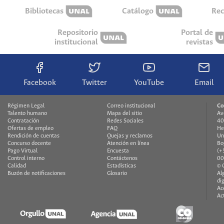
Bibliotecas
Catálogo
Rec
Repositorio
Portal de
institucional
revistas
Facebook
Twitter
YouTube
Email
Régimen Legal
Correo institucional
Co
Talento humano
Mapa del sitio
Av
Contratación
Redes Sociales
40
Ofertas de empleo
FAQ
He
Rendición de cuentas
Quejas y reclamos
Un
Concurso docente
Atención en línea
Bo
Pago Virtual
Encuesta
(+
Control interno
Contáctenos
00
Calidad
Estadísticas
© 
Buzón de notificaciones
Glosario
Al
di
Ac
Ac