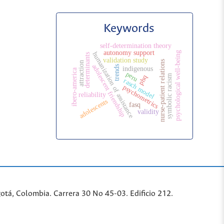
Keywords
self-determination theory
autonomy support
psychological well-being
humanization of assistance
determinants
validation study
nurse-patient relations
attraction
adolescent friendship
trends
indigenous
ibero-america
peru
symbolic racism
phq
rasch model
psychometrics
reliability
adolescents
fasq
validity
tá, Colombia. Carrera 30 No 45-03. Edificio 212.