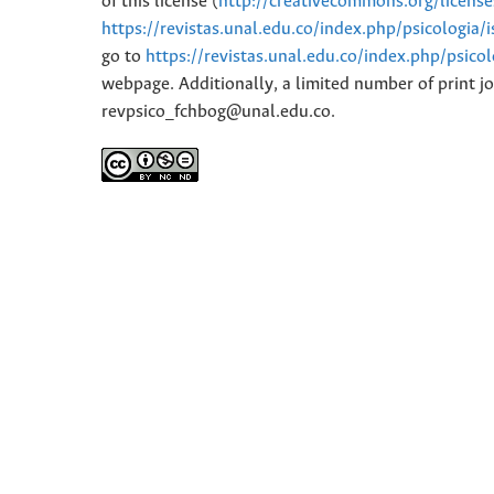
of this license (
http://creativecommons.org/licens
https://revistas.unal.edu.co/index.php/psicologia/
go to
https://revistas.unal.edu.co/index.php/psico
webpage. Additionally, a limited number of print jo
revpsico_fchbog@unal.edu.co.