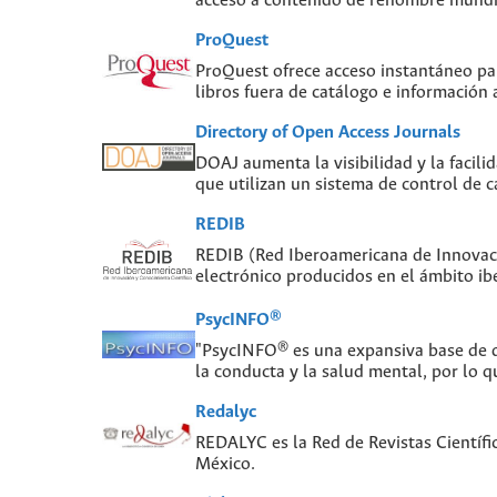
acceso a contenido de renombre mundial
ProQuest
ProQuest ofrece acceso instantáneo para
libros fuera de catálogo e información
Directory of Open Access Journals
DOAJ aumenta la visibilidad y la facilid
que utilizan un sistema de control de c
REDIB
REDIB (Red Iberoamericana de Innovaci
electrónico producidos en el ámbito i
PsycINFO®
"PsycINFO® es una expansiva base de da
la conducta y la salud mental, por lo q
Redalyc
REDALYC es la Red de Revistas Científi
México.