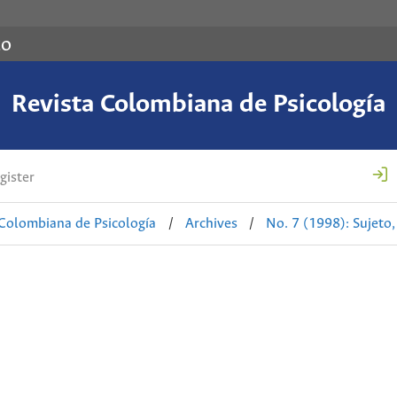
co
Revista Colombiana de Psicología
gister
 Colombiana de Psicología
/
Archives
/
No. 7 (1998): Sujeto