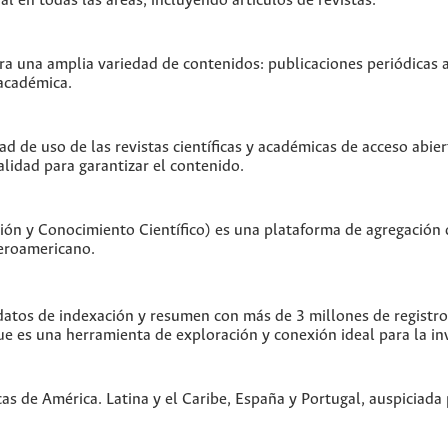
 en todas las áreas, incluyendo artículos de revistas.
 una amplia variedad de contenidos: publicaciones periódicas act
 académica.
ad de uso de las revistas científicas y académicas de acceso abier
alidad para garantizar el contenido.
ón y Conocimiento Científico) es una plataforma de agregación 
beroamericano.
tos de indexación y resumen con más de 3 millones de registros 
ue es una herramienta de exploración y conexión ideal para la in
cas de América. Latina y el Caribe, España y Portugal, auspiciad