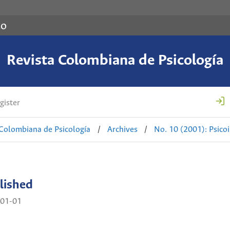
co
Revista Colombiana de Psicología
gister
 Colombiana de Psicología
/
Archives
/
No. 10 (2001): Psic
lished
01-01