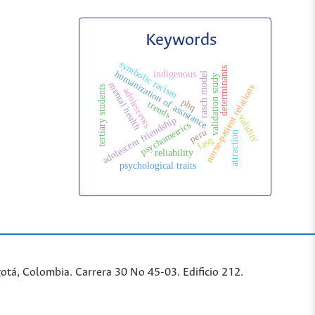
Keywords
symbolic racism
determinants
humanization of assistance
indigenous
rasch model
validation study
mental health
nurse-patient relations
tertiary students
adolescents
phq
trends
validity
adolescent friendship
psychometrics
peru
attraction
fasq
reliability
psychological traits
tá, Colombia. Carrera 30 No 45-03. Edificio 212.