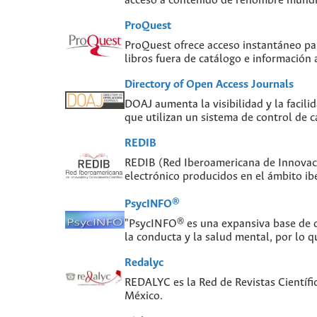
acceso a contenido de renombre mundial
ProQuest
ProQuest ofrece acceso instantáneo para
libros fuera de catálogo e información
Directory of Open Access Journals
DOAJ aumenta la visibilidad y la facilid
que utilizan un sistema de control de c
REDIB
REDIB (Red Iberoamericana de Innovaci
electrónico producidos en el ámbito i
PsycINFO®
"PsycINFO® es una expansiva base de da
la conducta y la salud mental, por lo q
Redalyc
REDALYC es la Red de Revistas Científi
México.