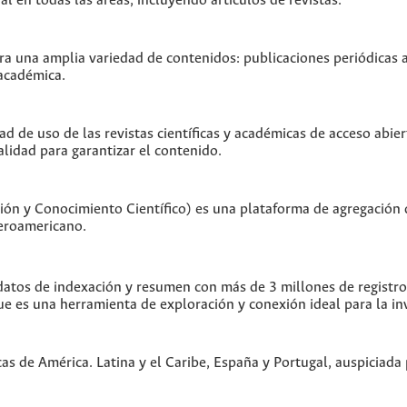
 en todas las áreas, incluyendo artículos de revistas.
 una amplia variedad de contenidos: publicaciones periódicas act
 académica.
ad de uso de las revistas científicas y académicas de acceso abier
alidad para garantizar el contenido.
ón y Conocimiento Científico) es una plataforma de agregación 
beroamericano.
tos de indexación y resumen con más de 3 millones de registros 
ue es una herramienta de exploración y conexión ideal para la in
cas de América. Latina y el Caribe, España y Portugal, auspiciad