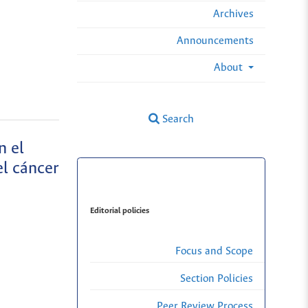
Archives
Announcements
About
Search
n el
el cáncer
Editorial policies
Focus and Scope
Section Policies
Peer Review Process