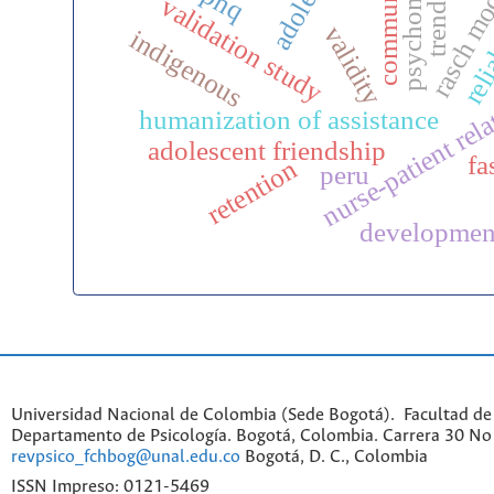
psychometrics
communities
rasch mo
phq
trends
validation study
relia
validity
indigenous
nurse-patient rel
humanization of assistance
adolescent friendship
fa
retention
peru
developmen
Universidad Nacional de Colombia (Sede Bogotá). Facultad de
Departamento de Psicología. Bogotá, Colombia. Carrera 30 No 
revpsico_fchbog@unal.edu.co
Bogotá, D. C., Colombia
ISSN Impreso: 0121-5469