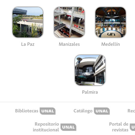
La Paz
Manizales
Medellín
Palmira
Bibliotecas
Catálogo
Rec
Repositorio
Portal de
institucional
revistas