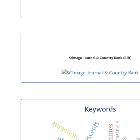
Scimago Journal & Country Rank (SJR)
Keywords
attraction
adolescents