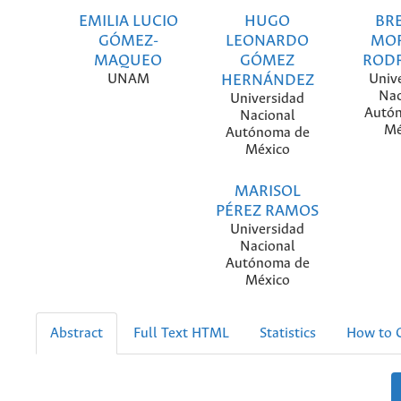
EMILIA LUCIO
HUGO
BR
GÓMEZ-
LEONARDO
MOR
MAQUEO
GÓMEZ
ROD
UNAM
HERNÁNDEZ
Univ
Nac
Universidad
Autó
Nacional
Mé
Autónoma de
México
MARISOL
PÉREZ RAMOS
Universidad
Nacional
Autónoma de
México
Abstract
Full Text HTML
Statistics
How to C