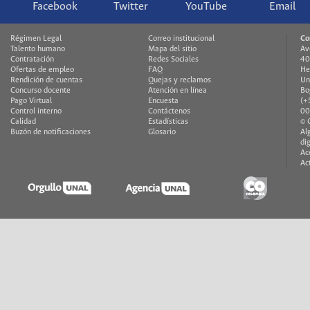
Facebook
Twitter
YouTube
Email
Régimen Legal
Correo institucional
Co
Talento humano
Mapa del sitio
Av
Contratación
Redes Sociales
40
Ofertas de empleo
FAQ
He
Rendición de cuentas
Quejas y reclamos
Un
Concurso docente
Atención en línea
Bo
Pago Virtual
Encuesta
(+
Control interno
Contáctenos
00
Calidad
Estadísticas
© 
Buzón de notificaciones
Glosario
Al
di
Ac
Ac