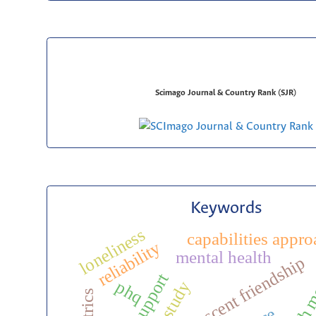
Scimago Journal & Country Rank (SJR)
Keywords
loneliness
capabilities appr
reliability
mental health
adolescent friendship
rasch 
phq