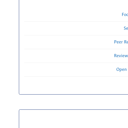
Fo
Se
Peer R
Review
Open 