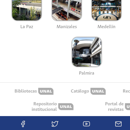
La Paz
Manizales
Medellín
Palmira
Bibliotecas
Catálogo
Rec
Repositorio
Portal de
institucional
revistas