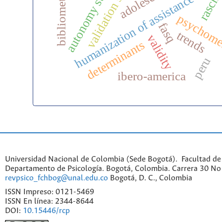
autonomy support
validation study
bibliometrics
humanization of assistance
psychome
fasq
trends
validity
determinants
peru
ibero-america
Universidad Nacional de Colombia (Sede Bogotá). Facultad de
Departamento de Psicología. Bogotá, Colombia. Carrera 30 No 
revpsico_fchbog@unal.edu.co
Bogotá, D. C., Colombia
ISSN Impreso: 0121-5469
ISSN En línea: 2344-8644
DOI:
10.15446/rcp