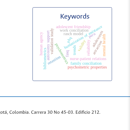
Keywords
humanization of assistance
adolescent friendship
work conciliation
validation study
adolescents
autonomy support
peru
rasch model
human agency
mental health
phq
validity
attraction
reliability
psychometrics
trends
bibliometrics
fasq
retention
nurse-patient relations
family conciliation
psychometric properties
tá, Colombia. Carrera 30 No 45-03. Edificio 212.