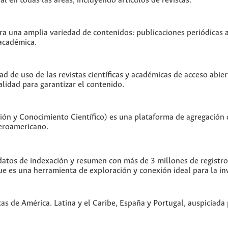
 en todas las áreas, incluyendo artículos de revistas.
 una amplia variedad de contenidos: publicaciones periódicas act
 académica.
ad de uso de las revistas científicas y académicas de acceso abier
alidad para garantizar el contenido.
ón y Conocimiento Científico) es una plataforma de agregación 
beroamericano.
tos de indexación y resumen con más de 3 millones de registros 
ue es una herramienta de exploración y conexión ideal para la in
cas de América. Latina y el Caribe, España y Portugal, auspiciad