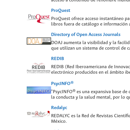
acceso a contenido de renombre mundial
ProQuest
ProQuest ofrece acceso instantáneo para
libros fuera de catálogo e información
Directory of Open Access Journals
DOAJ aumenta la visibilidad y la facilid
que utilizan un sistema de control de c
REDIB
REDIB (Red Iberoamericana de Innovaci
electrónico producidos en el ámbito i
PsycINFO®
"PsycINFO® es una expansiva base de da
la conducta y la salud mental, por lo q
Redalyc
REDALYC es la Red de Revistas Científi
México.