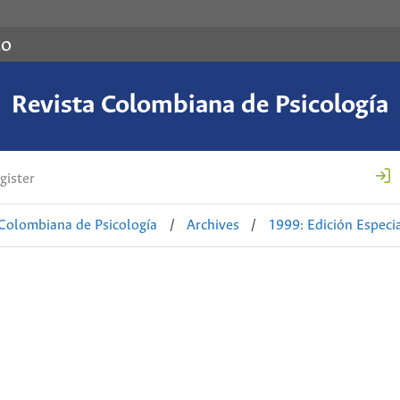
co
Revista Colombiana de Psicología
gister
 Colombiana de Psicología
/
Archives
/
1999: Edición Especi