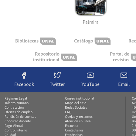
Palmira
Bibliotecas
Catálogo
Rec
Repositorio
Portal de
institucional
revistas
Facebook
Twitter
YouTube
Email
Régimen Legal
Correo institucional
Co
Talento humano
Mapa del sitio
Av
Contratación
Redes Sociales
40
Ofertas de empleo
FAQ
He
Rendición de cuentas
Quejas y reclamos
Un
Concurso docente
Atención en línea
Bo
Pago Virtual
Encuesta
(+
Control interno
Contáctenos
00
Calidad
Estadísticas
© 