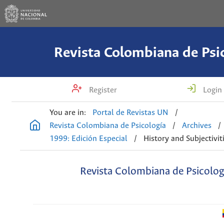
Revista Colombiana de Psi
Register
Login
You are in:
Portal de Revistas UN
/
Revista Colombiana de Psicología
/
Archives
/
1999: Edición Especial
/
History and Subjectivit
Revista Colombiana de Psicolog