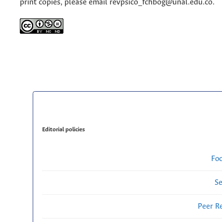
print copies, please email revpsico_fchbog@unal.edu.co.
Editorial policies
Fo
Se
Peer R