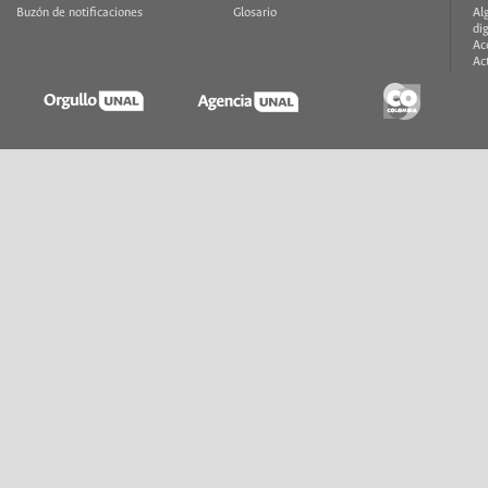
Buzón de notificaciones
Glosario
Al
di
Ac
Ac